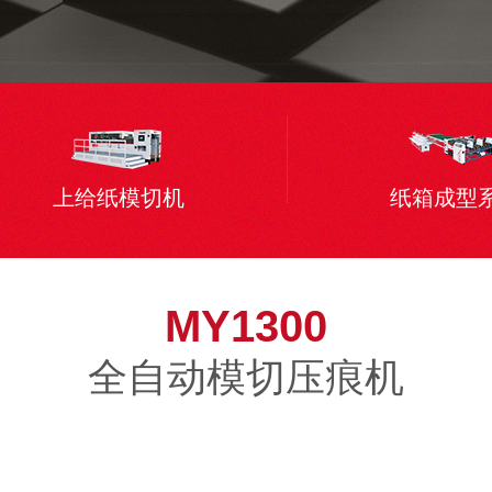
上给纸模切机
纸箱成型
MY1300
全自动模切压痕机