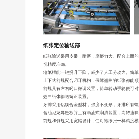
纸张定位输送部
纸张输送采用皮带，耐磨，摩擦力大。配合上面的
切精度准确。
输纸框能一键提升下降，减少了人工劳动力。简单
上下式前规配合叼牙机构，保障翘曲的纸张都能顺
前规具有左右叼口微调装置，简单转动手轮便可对
翘曲纸张输送矫正装置。
牙排采用铝镁合金型材，强度不变形，牙排所有螺
含油尼龙导链板并且有滴油式润滑装置，高转速噪
前规和侧规采用宽幅设计，使对裱纸张一样精度模