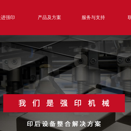
走进强印
产品及方案
服务与支持
纸模切机
纸箱成型系列
1300 全自动清废模切机
- JAB系列 A型双片糊箱机
300 全自动模切压痕机
- JAB系列 双片糊箱机
1060 全自动清废模切机
- JWG 勾底糊箱机
060 全自动清废模切机
- JWG-E 勾底糊箱机
- JWY 单边压合式糊箱机
- JWY 双边压合式糊箱机
- JWY-S 双边双控压合式糊箱
- JWY-C 预折压合式糊箱机
- DL-1380B/1380Q 全自动 
包机